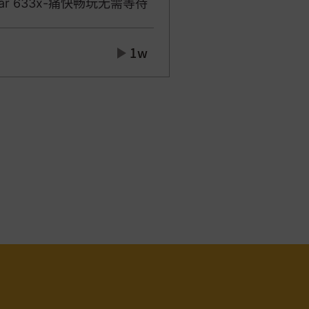
xar 633x-痛快畅玩无需等待
1w