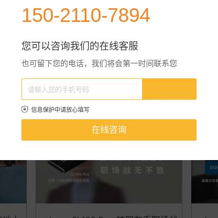
150-2110-7894
您可以咨询我们的在线客服
也可留下您的电话，我们将会第一时间联系您
掌控全局
lexar NM700-追风逐电快不设限
le
1w
1w
信息保护中请放心填写
在线咨询