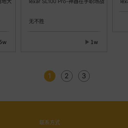
时随地大
le
lexar SL100 Pro-神器在手职场战
无不胜
5w
1w
1
2
3
联系方式