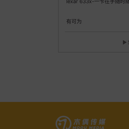
lexar 633x-一卡在手随
有可为