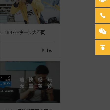
xar 1667x-快一步大不同
1w